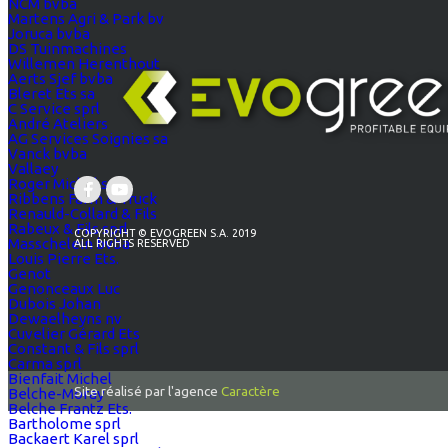
NCM bvba
Martens Agri & Park bv
Joruca bvba
DS Tuinmachines
Willemen Herenthout
Aerts Sjef bvba
Bleret Ets sa
C Service sprl
André Ateliers
AG Services Soignies sa
Vanck bvba
Vallaey
Roger Michel sa
Ribbens Farm & Truck
Renauld-Collard & Fils
Rabeux & Fils sprl
COPYRIGHT © EVOGREEN S.A. 2019
Masschelein bvba
ALL RIGHTS RESERVED
Louis Pierre Ets.
Genot
Genonceaux Luc
Dubois Johan
Dewaelheyns nv
Cuvelier Gérard Ets
Constant & Fils sprl
Carma sprl
Bienfait Michel
Site réalisé par l'agence
Caractère
Belche-Moray
Belche Frantz Ets.
Bartholome sprl
Backaert Karel sprl