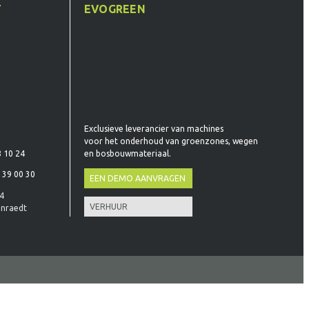
T
EVOGREEN
Exclusieve leverancier van machines
voor het onderhoud van groenzones, wegen
en bosbouwmateriaal.
8 10 24
 39 00 30
EEN DEMO AANVRAGEN
44
VERHUUR
enraedt