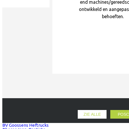
end machines/gereeds
ontwikkeld en aangepas
behoeften.
ZIE ALLE
POSC
BV Goossens Heftrucks