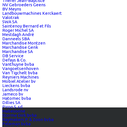
Therer Jean-Baptiste
NV Gebroeders Geens
BV Meyns
Landbouwmachines Kerckaert
Valotrak
SWA SA
Saintenoy Bernard et Fils
Roger Michel SA
Mestdagh André
Danneels SBA
Marchandise Montzen
Marchandise Genk
Marchandise SA
DB Service
Defays & Co.
Vanthuyne bvba
Vangoetsenhoven
Van Tigchelt bvba
Reyniers Machines
Mobiel Atelier bv
Lieckens bvba
Landsrode nv
Jameco bv
Hatomec bvba
Dillies SA
Piron S. srl
Mabesoone
Storme Dirk bvba
Raymakers P. & Zoon bvba
Peleman bvba