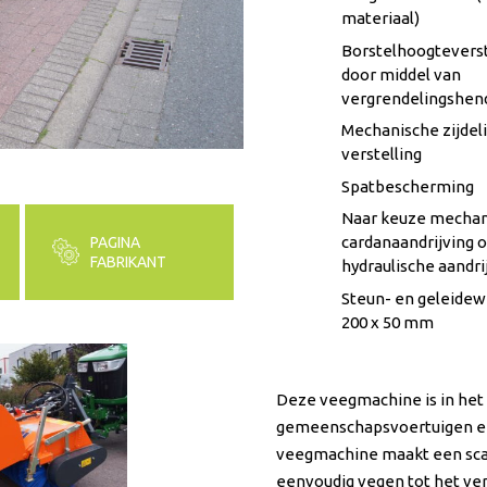
materiaal)
Borstelhoogteverst
door middel van
vergrendelingshen
Mechanische zijdel
verstelling
Spatbescherming
Naar keuze mechan
cardanaandrijving o
PAGINA
FABRIKANT
hydraulische aandri
Steun- en geleidew
200 x 50 mm
Deze veegmachine is in het
gemeenschapsvoertuigen en 
veegmachine maakt een scal
eenvoudig vegen tot het ve