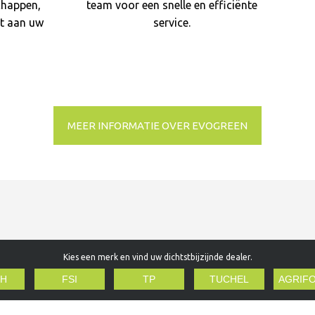
chappen,
team voor een snelle en efficiënte
t aan uw
service.
MEER INFORMATIE OVER EVOGREEN
Kies een merk en vind uw dichtstbijzijnde dealer.
H
FSI
TP
TUCHEL
AGRIF