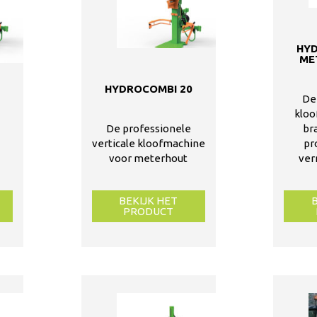
HY
ME
HYDROCOMBI 20
De
8
kloo
De professionele
br
verticale kloofmachine
pr
voor meterhout
ver
BEKIJK HET
PRODUCT