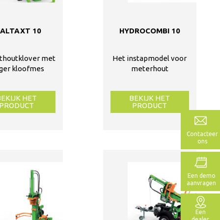
PALTAXT 10
HYDROCOMBI 10
thoutklover met
Het instapmodel voor
ger kloofmes
meterhout
BEKIJK HET
BEKIJK HET
PRODUCT
PRODUCT
Contacteer
ons
Een demo
aanvragen
Een
dealer