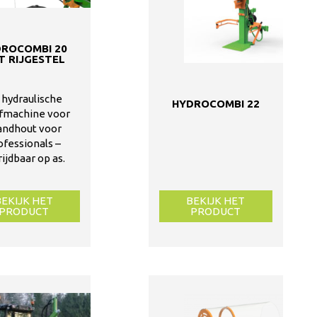
DROCOMBI 20
T RIJGESTEL
 hydraulische
HYDROCOMBI 22
fmachine voor
andhout voor
ofessionals –
rijdbaar op as.
BEKIJK HET
BEKIJK HET
PRODUCT
PRODUCT