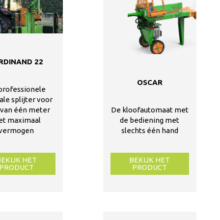
RDINAND 22
OSCAR
professionele
ale splijter voor
 van één meter
De kloofautomaat met
et maximaal
de bediening met
vermogen
slechts één hand
BEKIJK HET
BEKIJK HET
PRODUCT
PRODUCT