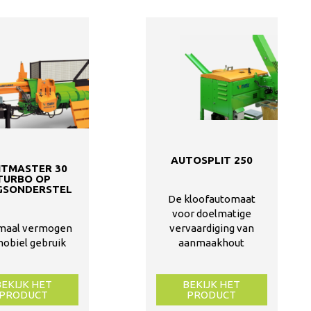
AUTOSPLIT 250
ITMASTER 30
TURBO OP
GSONDERSTEL
De kloofautomaat
voor doelmatige
maal vermogen
vervaardiging van
mobiel gebruik
aanmaakhout
BEKIJK HET
BEKIJK HET
PRODUCT
PRODUCT