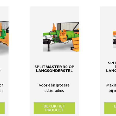
SPL
SPLITMASTER 30 OP
0
LANGSONDERSTEL
LAN
or
Voor een grotere
Maxi
en
actieradius
bij 
BEKIJK HET
PRODUCT