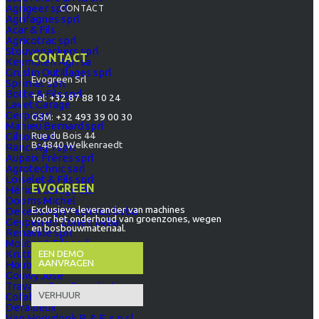
Agrigeer sprl
CONTACT
Agrifagnes sprl
Acar & Fils
Agricotrac sprl
Stouvenackers sprl
CONTACT
Keymolen Agri sa
Gruslin Outillages sprl
Evogreen Srl
Sprimat sprl
Botte & Fils sprl
Tel:
+32 87 88 10 24
Lavet Garage
Gerpiagri
GSM:
+32 493 39 00 30
Mahieu Bernard sprl
Rue du Bois 44
Gilson sprl
B-4840 Welkenraedt
Ranci Agri sprl
Aupaix Frères sprl
Agrotechnic sarl
Loiselet & Fils sprl
EVOGREEN
Hérion Garage Ets
Dooms Michel
Exclusieve leverancier van machines
Dekens Agri Technics bvba
voor het onderhoud van groenzones, wegen
Geypen en Zonen bvba
en bosbouwmateriaal.
Renaville sprl
Molitor & Fils sprl
EEN DEMO
Krutt & Fils
AANVRAGEN
Houbagri sprl
Gouwy José
Travagri Soc. Coopérative
VERHUUR
Cofabel Sombreffe
Deraideux
Van Hooydonk P. & E. s.p.r.l.