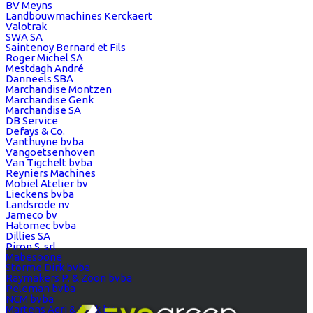
BV Meyns
Landbouwmachines Kerckaert
Valotrak
SWA SA
Saintenoy Bernard et Fils
Roger Michel SA
Mestdagh André
Danneels SBA
Marchandise Montzen
Marchandise Genk
Marchandise SA
DB Service
Defays & Co.
Vanthuyne bvba
Vangoetsenhoven
Van Tigchelt bvba
Reyniers Machines
Mobiel Atelier bv
Lieckens bvba
Landsrode nv
Jameco bv
Hatomec bvba
Dillies SA
Piron S. srl
Mabesoone
Storme Dirk bvba
Raymakers P. & Zoon bvba
Peleman bvba
NCM bvba
Martens Agri & Park bv