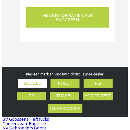
MEER INFORMATIE OVER
EVOGREEN
Kies een merk en vind uw dichtstbijzijnde dealer.
ZIE ALLE
POSCH
FSI
TP
TUCHEL
AGRIFOREST
C4 MECCANICA
BV Goossens Heftrucks
Therer Jean-Baptiste
NV Gebroeders Geens