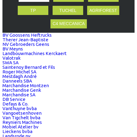
TP
TUCHEL
AGRIFOREST
C4 MECCANICA
BV Goossens Heftrucks
Therer Jean-Baptiste
NV Gebroeders Geens
BV Meyns
Landbouwmachines Kerckaert
Valotrak
SWA SA
Saintenoy Bernard et Fils
Roger Michel SA
Mestdagh André
Danneels SBA
Marchandise Montzen
Marchandise Genk
Marchandise SA
DB Service
Defays & Co.
Vanthuyne bvba
Vangoetsenhoven
Van Tigchelt bvba
Reyniers Machines
Mobiel Atelier bv
Lieckens bvba
Landsrode nv