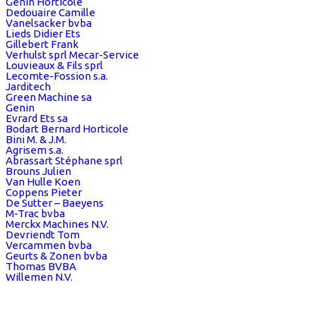
Genin Horticole
Dedouaire Camille
Vanelsacker bvba
Lieds Didier Ets
Gillebert Frank
Verhulst sprl Mecar-Service
Louvieaux & Fils sprl
Lecomte-Fossion s.a.
Jarditech
Green Machine sa
Genin
Evrard Ets sa
Bodart Bernard Horticole
Bini M. & J.M.
Agrisem s.a.
Abrassart Stéphane sprl
Brouns Julien
Van Hulle Koen
Coppens Pieter
De Sutter – Baeyens
M-Trac bvba
Merckx Machines N.V.
Devriendt Tom
Vercammen bvba
Geurts & Zonen bvba
Thomas BVBA
Willemen N.V.