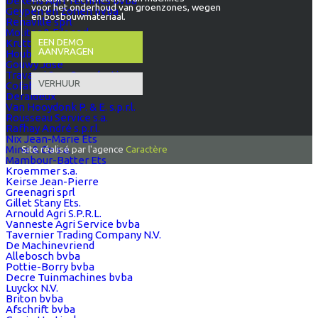
Dekens Agri Technics bvba
voor het onderhoud van groenzones, wegen
Geypen en Zonen bvba
en bosbouwmateriaal.
Renaville sprl
Molitor & Fils sprl
EEN DEMO
Krutt & Fils
AANVRAGEN
Houbagri sprl
Gouwy José
Travagri Soc. Coopérative
VERHUUR
Cofabel Sombreffe
Deraideux
Van Hooydonk P. & E. s.p.r.l.
Rousseau Service s.a.
Rafhay André s.p.r.l.
Nix Jean-Marie Ets
Mine & Co s.a.
Site réalisé par l'agence
Caractère
Mambour-Batter Ets
Kroemmer s.a.
Keirse Jean-Pierre
Greenagri sprl
Gillet Stany Ets.
Arnould Agri S.P.R.L.
Vanneste Agri Service bvba
Tavernier Trading Company N.V.
De Machinevriend
Allebosch bvba
Pottie-Borry bvba
Decre Tuinmachines bvba
Luyckx N.V.
Briton bvba
Afschrift bvba