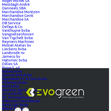
Roger Michel SA
Mestdagh André
Danneels SBA
Marchandise Montzen
Marchandise Genk
Marchandise SA
DB Service
Defays & Co.
Vanthuyne bvba
Vangoetsenhoven
Van Tigchelt bvba
Reyniers Machines
Mobiel Atelier bv
Lieckens bvba
Landsrode nv
Jameco bv
Hatomec bvba
Dillies SA
Piron S. srl
Mabesoone
Storme Dirk bvba
Raymakers P. & Zoon bvba
Peleman bvba
NCM bvba
Martens Agri & Park bv
Joruca bvba
DS Tuinmachines
Willemen Herenthout
Aerts Sjef bvba
Bleret Ets sa