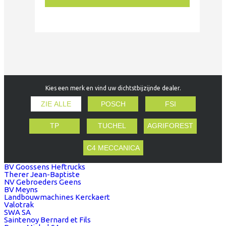
Kies een merk en vind uw dichtstbijzijnde dealer.
ZIE ALLE
POSCH
FSI
TP
TUCHEL
AGRIFOREST
C4 MECCANICA
BV Goossens Heftrucks
Therer Jean-Baptiste
NV Gebroeders Geens
BV Meyns
Landbouwmachines Kerckaert
Valotrak
SWA SA
Saintenoy Bernard et Fils