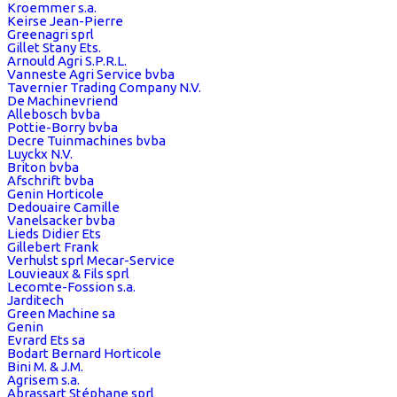
Kroemmer s.a.
Keirse Jean-Pierre
Greenagri sprl
Gillet Stany Ets.
Arnould Agri S.P.R.L.
Vanneste Agri Service bvba
Tavernier Trading Company N.V.
De Machinevriend
Allebosch bvba
Pottie-Borry bvba
Decre Tuinmachines bvba
Luyckx N.V.
Briton bvba
Afschrift bvba
Genin Horticole
Dedouaire Camille
Vanelsacker bvba
Lieds Didier Ets
Gillebert Frank
Verhulst sprl Mecar-Service
Louvieaux & Fils sprl
Lecomte-Fossion s.a.
Jarditech
Green Machine sa
Genin
Evrard Ets sa
Bodart Bernard Horticole
Bini M. & J.M.
Agrisem s.a.
Abrassart Stéphane sprl