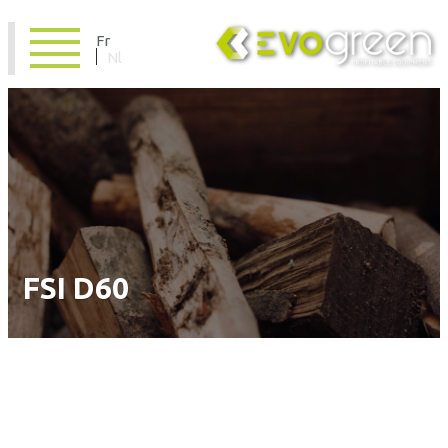
Fr
Nl
FSI D60