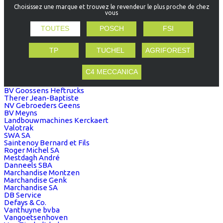
Choisissez une marque et trouvez le revendeur le plus proche de chez
vous
TOUTES
POSCH
FSI
TP
TUCHEL
AGRIFOREST
C4 MECCANICA
BV Goossens Heftrucks
Therer Jean-Baptiste
NV Gebroeders Geens
BV Meyns
Landbouwmachines Kerckaert
Valotrak
SWA SA
Saintenoy Bernard et Fils
Roger Michel SA
Mestdagh André
Danneels SBA
Marchandise Montzen
Marchandise Genk
Marchandise SA
DB Service
Defays & Co.
Vanthuyne bvba
Vangoetsenhoven