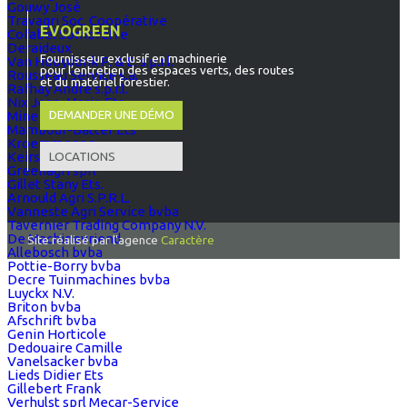
Gouwy José
Travagri Soc. Coopérative
EVOGREEN
Cofabel Sombreffe
Deraideux
Fournisseur exclusif en machinerie
Van Hooydonk P. & E. s.p.r.l.
pour l’entretien des espaces verts, des routes
Rousseau Service s.a.
et du matériel forestier.
Rafhay André s.p.r.l.
Nix Jean-Marie Ets
DEMANDER UNE DÉMO
Mine & Co s.a.
Mambour-Batter Ets
Kroemmer s.a.
LOCATIONS
Keirse Jean-Pierre
Greenagri sprl
Gillet Stany Ets.
Arnould Agri S.P.R.L.
Vanneste Agri Service bvba
Tavernier Trading Company N.V.
De Machinevriend
Site réalisé par l'agence
Caractère
Allebosch bvba
Pottie-Borry bvba
Decre Tuinmachines bvba
Luyckx N.V.
Briton bvba
Afschrift bvba
Genin Horticole
Dedouaire Camille
Vanelsacker bvba
Lieds Didier Ets
Gillebert Frank
Verhulst sprl Mecar-Service