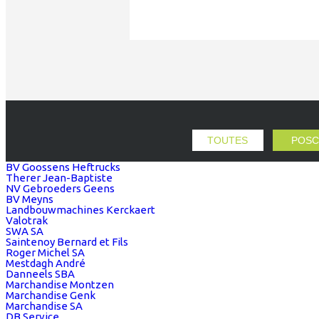
TOUTES
POSC
BV Goossens Heftrucks
Therer Jean-Baptiste
NV Gebroeders Geens
BV Meyns
Landbouwmachines Kerckaert
Valotrak
SWA SA
Saintenoy Bernard et Fils
Roger Michel SA
Mestdagh André
Danneels SBA
Marchandise Montzen
Marchandise Genk
Marchandise SA
DB Service