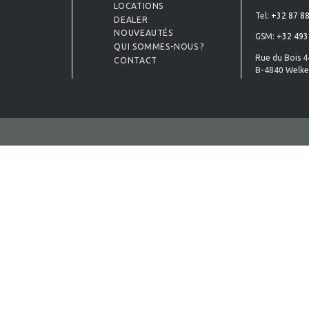
LOCATIONS
Tel:
+32 87 88
DEALER
NOUVEAUTÉS
GSM:
+32 493
QUI SOMMES-NOUS ?
Rue du Bois 4
CONTACT
B-4840 Welke