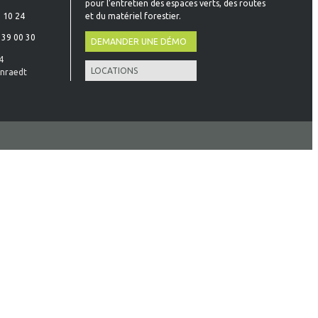
pour l’entretien des espaces verts, des routes
et du matériel forestier.
 10 24
 39 00 30
DEMANDER UNE DÉMO
4
LOCATIONS
nraedt