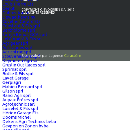
Louis Pierre Ets.
Genot
COPYRIGHT © EVOGREEN S.A. 2019
Dubois Johan
ALL RIGHTS RESERVED
Dewaelheyns nv
Cuvelier Gérard Ets
Constant & Fils sprl
Bartholome sprl
Somja Benoit GCA sprl
Lété André & Fils srl
Agrigeer sprl
Agrifagnes sprl
Agricotrac sprl
Site réalisé par l'agence
Caractère
Stouvenackers sprl
Keymolen Agri sa
Gruslin Outillages sprl
Sprimat sprl
Botte & Fils sprl
Lavet Garage
Gerpiagri
Mahieu Bernard sprl
Gilson sprl
Ranci Agri sprl
Aupaix Frères sprl
Agrotechnic sarl
Loiselet & Fils sprl
Hérion Garage Ets
Dooms Michel
Dekens Agri Technics bvba
Geypen en Zonen bvba