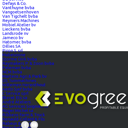
Defays & Co.
Vanthuyne bvba
Vangoetsenhoven
Van Tigchelt bvba
Reyniers Machines
Mobiel Atelier bv
Lieckens bvba
Landsrode nv
Jameco bv
Hatomec bvba
Dillies SA
Piron S. srl
Mabesoone
Storme Dirk bvba
Raymakers P. & Zoon bvba
Peleman bvba
NCM bvba
Martens Agri & Park bv
DS Tuinmachines
Willemen Herenthout
Aerts Sjef bvba
C Service sprl
Bleret Ets sa
André Ateliers
AG Services Soignies sa
Roger Michel sa
Ribbens Farm & Truck
Renauld-Collard & Fils
Rabeux & Fils sprl
Masschelein bvba