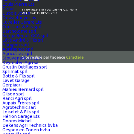
Louis Pierre Ets.
Genot
COPYRIGHT © EVOGREEN S.A. 2019
Dubois Johan
ALL RIGHTS RESERVED
Dewaelheyns nv
Cuvelier Gérard Ets
Constant & Fils sprl
Bartholome sprl
Somja Benoit GCA sprl
Lété André & Fils srl
Agrigeer sprl
Agrifagnes sprl
Agricotrac sprl
Site réalisé par l'agence
Caractère
Stouvenackers sprl
Keymolen Agri sa
Gruslin Outillages sprl
Sprimat sprl
Botte & Fils sprl
Lavet Garage
Gerpiagri
Mahieu Bernard sprl
Gilson sprl
Ranci Agri sprl
Aupaix Frères sprl
Agrotechnic sarl
Loiselet & Fils sprl
Hérion Garage Ets
Dooms Michel
Dekens Agri Technics bvba
Geypen en Zonen bvba