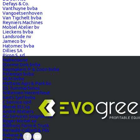
Defays & Co.
Vanthuyne bvba
Vangoetsenhoven
Van Tigchelt bvba
Reyniers Machines
Mobiel Atelier bv
Lieckens bvba
Landsrode nv
Jameco bv
Hatomec bvba
Dillies SA
Piron S. srl
Mabesoone
Storme Dirk bvba
Raymakers P. & Zoon bvba
Peleman bvba
NCM bvba
Martens Agri & Park bv
DS Tuinmachines
Willemen Herenthout
Aerts Sjef bvba
C Service sprl
Bleret Ets sa
André Ateliers
AG Services Soignies sa
Roger Michel sa
Ribbens Farm & Truck
Renauld-Collard & Fils
Rabeux & Fils sprl
Masschelein bvba