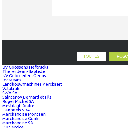
TOUTES
POSC
BV Goossens Heftrucks
Therer Jean-Baptiste
NV Gebroeders Geens
BV Meyns
Landbouwmachines Kerckaert
Valotrak
SWA SA
Saintenoy Bernard et Fils
Roger Michel SA
Mestdagh André
Danneels SBA
Marchandise Montzen
Marchandise Genk
Marchandise SA
DB Service