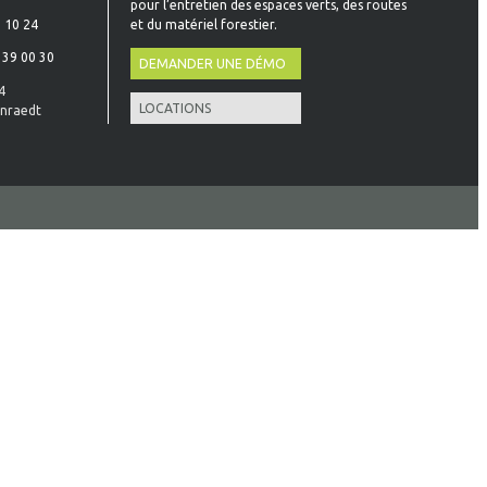
pour l’entretien des espaces verts, des routes
et du matériel forestier.
 10 24
 39 00 30
DEMANDER UNE DÉMO
4
LOCATIONS
nraedt