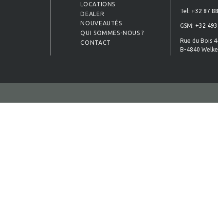
LOCATIONS
Tel:
+32 87 88
DEALER
NOUVEAUTÉS
GSM:
+32 493
QUI SOMMES-NOUS ?
Rue du Bois 4
CONTACT
B-4840 Welke