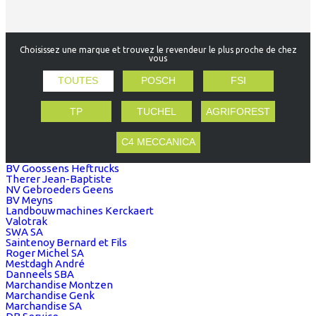
Choisissez une marque et trouvez le revendeur le plus proche de chez
vous
TOUTES
POSCH
FSI
TP
TUCHEL
AGRIFOREST
C4 MECCANICA
BV Goossens Heftrucks
Therer Jean-Baptiste
NV Gebroeders Geens
BV Meyns
Landbouwmachines Kerckaert
Valotrak
SWA SA
Saintenoy Bernard et Fils
Roger Michel SA
Mestdagh André
Danneels SBA
Marchandise Montzen
Marchandise Genk
Marchandise SA