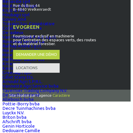
Renaville sprl
Rue du Bois 44
Molitor & Fils sprl
B-4840 Welkenraedt
Krutt & Fils
Houbagri sprl
Gouwy José
Travagri Soc. Coopérative
EVOGREEN
Cofabel Sombreffe
Deraideux
Fournisseur exclusif en machinerie
Van Hooydonk P. & E. s.p.r.l.
pour l’entretien des espaces verts, des routes
Rousseau Service s.a.
et du matériel forestier.
Rafhay André s.p.r.l.
Nix Jean-Marie Ets
DEMANDER UNE DÉMO
Mine & Co s.a.
Mambour-Batter Ets
Kroemmer s.a.
LOCATIONS
Keirse Jean-Pierre
Greenagri sprl
Gillet Stany Ets.
Arnould Agri S.P.R.L.
Vanneste Agri Service bvba
Tavernier Trading Company N.V.
De Machinevriend
Site réalisé par l'agence
Caractère
Allebosch bvba
Pottie-Borry bvba
Decre Tuinmachines bvba
Luyckx N.V.
Briton bvba
Afschrift bvba
Genin Horticole
Dedouaire Camille