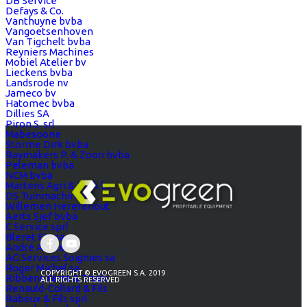
DB Service
Defays & Co.
Vanthuyne bvba
Vangoetsenhoven
Van Tigchelt bvba
Reyniers Machines
Mobiel Atelier bv
Lieckens bvba
Landsrode nv
Jameco bv
Hatomec bvba
Dillies SA
Piron S. srl
Mabesoone
Storme Dirk bvba
Raymakers P. & Zoon bvba
Peleman bvba
NCM bvba
Martens Agri & Park bv
DS Tuinmachines
Willemen Herenthout
Aerts Sjef bvba
C Service sprl
Bleret Ets sa
André Ateliers
AG Services Soignies sa
Roger Michel sa
COPYRIGHT © EVOGREEN S.A. 2019
Ribbens Farm & Truck
ALL RIGHTS RESERVED
Renauld-Collard & Fils
Rabeux & Fils sprl