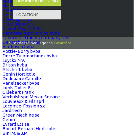
DEMANDER UNE DÉMO
Mine & Co s.a.
Mambour-Batter Ets
Kroemmer s.a.
LOCATIONS
Keirse Jean-Pierre
Greenagri sprl
Gillet Stany Ets.
Arnould Agri S.P.R.L.
Vanneste Agri Service bvba
Tavernier Trading Company N.V.
De Machinevriend
Site réalisé par l'agence
Caractère
Allebosch bvba
Pottie-Borry bvba
Decre Tuinmachines bvba
Luyckx N.V.
Briton bvba
Afschrift bvba
Genin Horticole
Dedouaire Camille
Vanelsacker bvba
Lieds Didier Ets
Gillebert Frank
Verhulst sprl Mecar-Service
Louvieaux & Fils sprl
Lecomte-Fossion s.a.
Jarditech
Green Machine sa
Genin
Evrard Ets sa
Bodart Bernard Horticole
Bini M. & J.M.