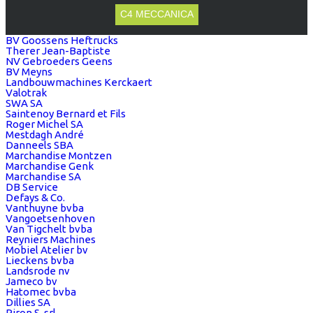
C4 MECCANICA
BV Goossens Heftrucks
Therer Jean-Baptiste
NV Gebroeders Geens
BV Meyns
Landbouwmachines Kerckaert
Valotrak
SWA SA
Saintenoy Bernard et Fils
Roger Michel SA
Mestdagh André
Danneels SBA
Marchandise Montzen
Marchandise Genk
Marchandise SA
DB Service
Defays & Co.
Vanthuyne bvba
Vangoetsenhoven
Van Tigchelt bvba
Reyniers Machines
Mobiel Atelier bv
Lieckens bvba
Landsrode nv
Jameco bv
Hatomec bvba
Dillies SA
Piron S. srl