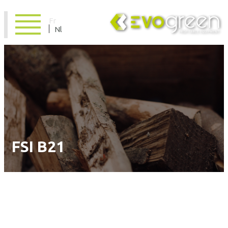
Fr
Nl
FSI B21