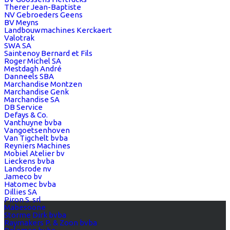
Therer Jean-Baptiste
NV Gebroeders Geens
BV Meyns
Landbouwmachines Kerckaert
Valotrak
SWA SA
Saintenoy Bernard et Fils
Roger Michel SA
Mestdagh André
Danneels SBA
Marchandise Montzen
Marchandise Genk
Marchandise SA
DB Service
Defays & Co.
Vanthuyne bvba
Vangoetsenhoven
Van Tigchelt bvba
Reyniers Machines
Mobiel Atelier bv
Lieckens bvba
Landsrode nv
Jameco bv
Hatomec bvba
Dillies SA
Piron S. srl
Mabesoone
Storme Dirk bvba
Raymakers P. & Zoon bvba