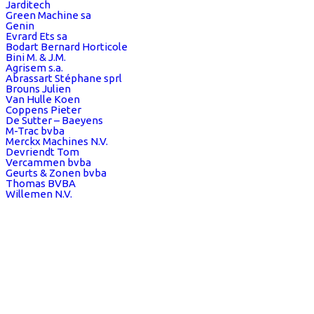
Jarditech
Green Machine sa
Genin
Evrard Ets sa
Bodart Bernard Horticole
Bini M. & J.M.
Agrisem s.a.
Abrassart Stéphane sprl
Brouns Julien
Van Hulle Koen
Coppens Pieter
De Sutter – Baeyens
M-Trac bvba
Merckx Machines N.V.
Devriendt Tom
Vercammen bvba
Geurts & Zonen bvba
Thomas BVBA
Willemen N.V.