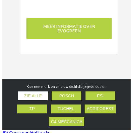
MEER INFORMATIE OVER
EVOGREEN
Kies een merk en vind uw dichtstbijzijnde dealer.
ZIE ALLE
POSCH
FSI
TP
TUCHEL
AGRIFOREST
C4 MECCANICA
BV Goossens Heftrucks