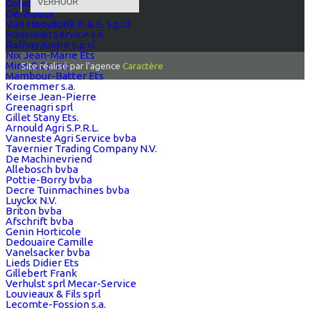
VERHUUR
Cofabel Sombreffe
Deraideux
Van Hooydonk P. & E. s.p.r.l.
Rousseau Service s.a.
Rafhay André s.p.r.l.
Nix Jean-Marie Ets
Mine & Co s.a.
Site réalisé par l'agence
Caractère
Mambour-Batter Ets
Kroemmer s.a.
Keirse Jean-Pierre
Greenagri sprl
Gillet Stany Ets.
Arnould Agri S.P.R.L.
Vanneste Agri Service bvba
Tavernier Trading Company N.V.
De Machinevriend
Allebosch bvba
Pottie-Borry bvba
Decre Tuinmachines bvba
Luyckx N.V.
Briton bvba
Afschrift bvba
Genin Horticole
Dedouaire Camille
Vanelsacker bvba
Lieds Didier Ets
Gillebert Frank
Verhulst sprl Mecar-Service
Louvieaux & Fils sprl
Lecomte-Fossion s.a.