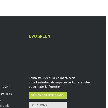
T
EVOGREEN
Fournisseur exclusif en machinerie
pour l’entretien des espaces verts, des routes
et du matériel forestier.
 10 24
 39 00 30
DEMANDER UNE DÉMO
4
LOCATIONS
nraedt