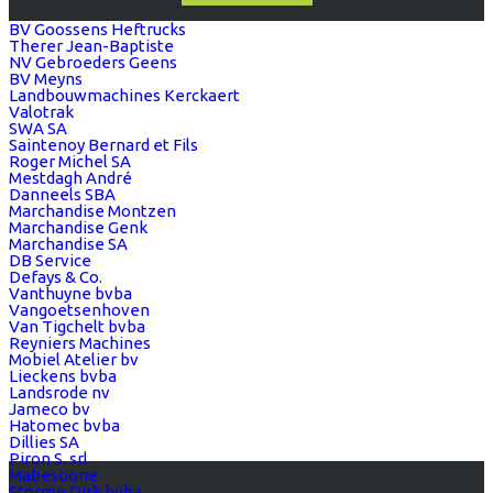
BV Goossens Heftrucks
Therer Jean-Baptiste
NV Gebroeders Geens
BV Meyns
Landbouwmachines Kerckaert
Valotrak
SWA SA
Saintenoy Bernard et Fils
Roger Michel SA
Mestdagh André
Danneels SBA
Marchandise Montzen
Marchandise Genk
Marchandise SA
DB Service
Defays & Co.
Vanthuyne bvba
Vangoetsenhoven
Van Tigchelt bvba
Reyniers Machines
Mobiel Atelier bv
Lieckens bvba
Landsrode nv
Jameco bv
Hatomec bvba
Dillies SA
Piron S. srl
Mabesoone
Storme Dirk bvba