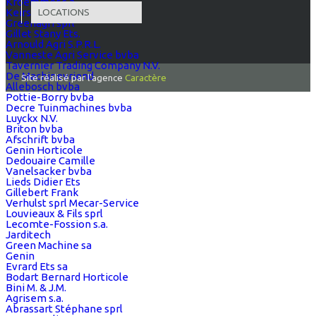
Kroemmer s.a.
LOCATIONS
Keirse Jean-Pierre
Greenagri sprl
Gillet Stany Ets.
Arnould Agri S.P.R.L.
Vanneste Agri Service bvba
Tavernier Trading Company N.V.
De Machinevriend
Site réalisé par l'agence
Caractère
Allebosch bvba
Pottie-Borry bvba
Decre Tuinmachines bvba
Luyckx N.V.
Briton bvba
Afschrift bvba
Genin Horticole
Dedouaire Camille
Vanelsacker bvba
Lieds Didier Ets
Gillebert Frank
Verhulst sprl Mecar-Service
Louvieaux & Fils sprl
Lecomte-Fossion s.a.
Jarditech
Green Machine sa
Genin
Evrard Ets sa
Bodart Bernard Horticole
Bini M. & J.M.
Agrisem s.a.
Abrassart Stéphane sprl