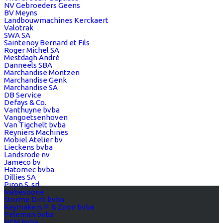
NV Gebroeders Geens
BV Meyns
Landbouwmachines Kerckaert
Valotrak
SWA SA
Saintenoy Bernard et Fils
Roger Michel SA
Mestdagh André
Danneels SBA
Marchandise Montzen
Marchandise Genk
Marchandise SA
DB Service
Defays & Co.
Vanthuyne bvba
Vangoetsenhoven
Van Tigchelt bvba
Reyniers Machines
Mobiel Atelier bv
Lieckens bvba
Landsrode nv
Jameco bv
Hatomec bvba
Dillies SA
Piron S. srl
Mabesoone
Storme Dirk bvba
Raymakers P. & Zoon bvba
Peleman bvba
NCM bvba