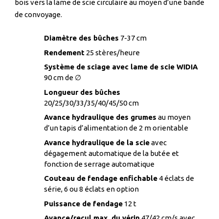
bois vers la lame de scie circulaire au moyen d’une bande
de convoyage.
Diamètre des bûches
7-37 cm
Rendement
25 stères/heure
Système de sciage avec lame de scie WIDIA
90 cm de ∅
Longueur des bûches
20/25/30/33/35/40/45/50 cm
Avance hydraulique des grumes
au moyen
d’un tapis d’alimentation de 2 m orientable
Avance hydraulique de la scie
avec
dégagement automatique de la butée et
fonction de serrage automatique
Couteau de fendage enfichable
4 éclats de
série, 6 ou 8 éclats en option
Puissance de fendage
12 t
Avance/recul max. du vérin
47/42 cm/s avec