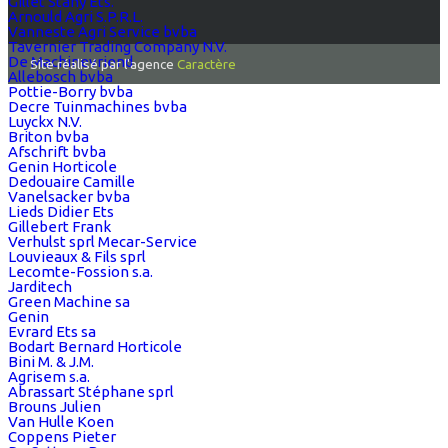
Gillet Stany Ets.
Arnould Agri S.P.R.L.
Vanneste Agri Service bvba
Tavernier Trading Company N.V.
De Machinevriend
Site réalisé par l'agence
Caractère
Allebosch bvba
Pottie-Borry bvba
Decre Tuinmachines bvba
Luyckx N.V.
Briton bvba
Afschrift bvba
Genin Horticole
Dedouaire Camille
Vanelsacker bvba
Lieds Didier Ets
Gillebert Frank
Verhulst sprl Mecar-Service
Louvieaux & Fils sprl
Lecomte-Fossion s.a.
Jarditech
Green Machine sa
Genin
Evrard Ets sa
Bodart Bernard Horticole
Bini M. & J.M.
Agrisem s.a.
Abrassart Stéphane sprl
Brouns Julien
Van Hulle Koen
Coppens Pieter