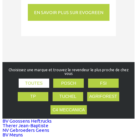
EN SAVOIR PLUS SUR EVOGREEN
Choisissez une marque et trouvez le revendeur le plus proche de chez
vous
TOUTES
POSCH
FSI
TP
TUCHEL
AGRIFOREST
C4 MECCANICA
BV Goossens Heftrucks
Therer Jean-Baptiste
NV Gebroeders Geens
BV Meyns