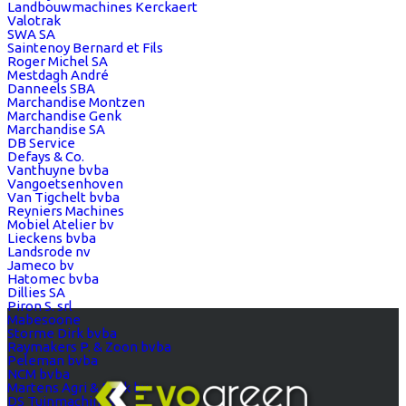
Landbouwmachines Kerckaert
Valotrak
SWA SA
Saintenoy Bernard et Fils
Roger Michel SA
Mestdagh André
Danneels SBA
Marchandise Montzen
Marchandise Genk
Marchandise SA
DB Service
Defays & Co.
Vanthuyne bvba
Vangoetsenhoven
Van Tigchelt bvba
Reyniers Machines
Mobiel Atelier bv
Lieckens bvba
Landsrode nv
Jameco bv
Hatomec bvba
Dillies SA
Piron S. srl
Mabesoone
Storme Dirk bvba
Raymakers P. & Zoon bvba
Peleman bvba
NCM bvba
Martens Agri & Park bv
DS Tuinmachines