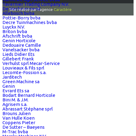
Tavernier Trading Company N.V.
De Machinevriend
Site réalisé par l'agence
Caractère
Allebosch bvba
Pottie-Borry bvba
Decre Tuinmachines bvba
Luyckx N.V.
Briton bvba
Afschrift bvba
Genin Horticole
Dedouaire Camille
Vanelsacker bvba
Lieds Didier Ets
Gillebert Frank
Verhulst sprl Mecar-Service
Louvieaux & Fils sprl
Lecomte-Fossion s.a.
Jarditech
Green Machine sa
Genin
Evrard Ets sa
Bodart Bernard Horticole
Bini M. & J.M.
Agrisem s.a.
Abrassart Stéphane sprl
Brouns Julien
Van Hulle Koen
Coppens Pieter
De Sutter – Baeyens
M-Trac bvba