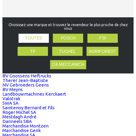
Choisissez une marque et trouvez le revendeur le plus proche de chez
vous
TOUTES
POSCH
FSI
TP
TUCHEL
AGRIFOREST
C4 MECCANICA
BV Goossens Heftrucks
Therer Jean-Baptiste
NV Gebroeders Geens
BV Meyns
Landbouwmachines Kerckaert
Valotrak
SWA SA
Saintenoy Bernard et Fils
Roger Michel SA
Mestdagh André
Danneels SBA
Marchandise Montzen
Marchandise Genk
Marchandise SA