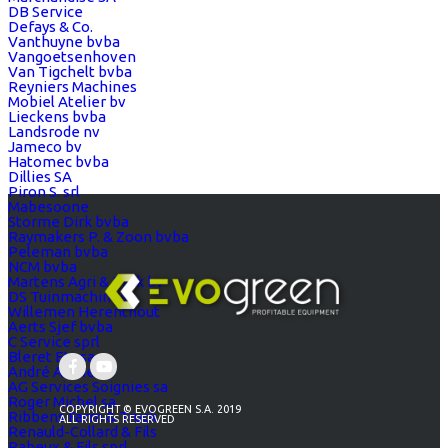
DB Service
Defays & Co.
Vanthuyne bvba
Vangoetsenhoven
Van Tigchelt bvba
Reyniers Machines
Mobiel Atelier bv
Lieckens bvba
Landsrode nv
Jameco bv
Hatomec bvba
Dillies SA
Piron S. srl
Mabesoone
Storme Dirk bvba
Raymakers P. & Zoon bvba
Peleman bvba
NCM bvba
Martens Agri & Park bv
DS Tuinmachines
Willemen Herenthout
Aerts Sjef bvba
C Service sprl
Bleret Ets sa
André Ateliers
AG Services Soignies sa
Roger Michel sa
COPYRIGHT © EVOGREEN S.A. 2019
Ribbens Farm & Truck
ALL RIGHTS RESERVED
Renauld-Collard & Fils
Rabeux & Fils sprl