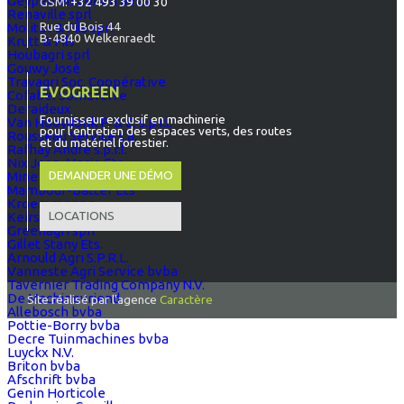
Geypen en Zonen bvba
GSM:
+32 493 39 00 30
Renaville sprl
Rue du Bois 44
Molitor & Fils sprl
B-4840 Welkenraedt
Krutt & Fils
Houbagri sprl
Gouwy José
Travagri Soc. Coopérative
EVOGREEN
Cofabel Sombreffe
Deraideux
Fournisseur exclusif en machinerie
Van Hooydonk P. & E. s.p.r.l.
pour l’entretien des espaces verts, des routes
Rousseau Service s.a.
et du matériel forestier.
Rafhay André s.p.r.l.
Nix Jean-Marie Ets
DEMANDER UNE DÉMO
Mine & Co s.a.
Mambour-Batter Ets
Kroemmer s.a.
LOCATIONS
Keirse Jean-Pierre
Greenagri sprl
Gillet Stany Ets.
Arnould Agri S.P.R.L.
Vanneste Agri Service bvba
Tavernier Trading Company N.V.
De Machinevriend
Site réalisé par l'agence
Caractère
Allebosch bvba
Pottie-Borry bvba
Decre Tuinmachines bvba
Luyckx N.V.
Briton bvba
Afschrift bvba
Genin Horticole